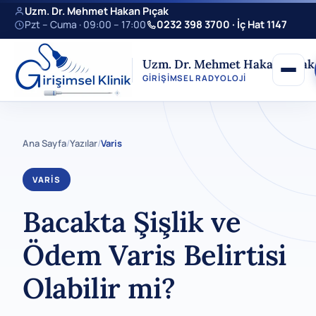
Uzm. Dr. Mehmet Hakan Pıçak
Pzt – Cuma · 09:00 – 17:00
0232 398 3700 · İç Hat 1147
Uzm. Dr. Mehmet Hakan Pıçak
GIRIŞIMSEL RADYOLOJI
Ana Sayfa
/
Yazılar
/
Varis
VARIS
Bacakta Şişlik ve
Ödem Varis Belirtisi
Olabilir mi?