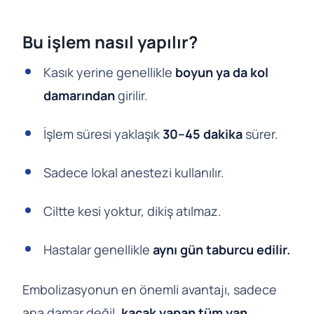
Bu işlem nasıl yapılır?
Kasık yerine genellikle
boyun ya da kol
damarından
girilir.
İşlem süresi yaklaşık
30–45 dakika
sürer.
Sadece lokal anestezi kullanılır.
Ciltte kesi yoktur, dikiş atılmaz.
Hastalar genellikle
aynı gün taburcu edilir.
Embolizasyonun en önemli avantajı, sadece
ana damar değil,
kaçak yapan tüm yan