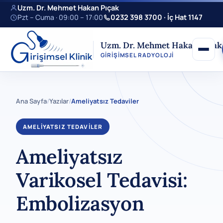
Uzm. Dr. Mehmet Hakan Pıçak
Pzt – Cuma · 09:00 – 17:00
0232 398 3700 · İç Hat 1147
Uzm. Dr. Mehmet Hakan Pıçak
GIRIŞIMSEL RADYOLOJI
Ana Sayfa
/
Yazılar
/
Ameliyatsız Tedaviler
AMELIYATSIZ TEDAVILER
Ameliyatsız
Varikosel Tedavisi:
Embolizasyon