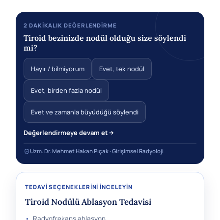
2 DAKIKALIK DEĞERLENDIRME
Tiroid bezinizde nodül olduğu size söylendi
mi?
Hayır / bilmiyorum
Evet, tek nodül
Evet, birden fazla nodül
Evet ve zamanla büyüdüğü söylendi
Değerlendirmeye devam et
Uzm. Dr. Mehmet Hakan Pıçak · Girişimsel Radyoloji
TEDAVI SEÇENEKLERINI INCELEYIN
Tiroid Nodülü Ablasyon Tedavisi
•
Radyofrekans ablasyon