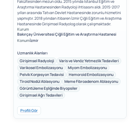
Fakültesinden mezun oldu. 2015 yılında İstanbul Eğitim ve
Araştırma Hastanesinden Radyoloji ihtisasını aldı. 2015-2017
yılları arasında Tatvan Devlet Hastanesinde zorunlu hizmetini
yapmıştır. 2018 yılından itibaren İzmir Çiğli Eğitim ve Araştırma
Hastanesinde Girişimsel Radyolog olarak çalışmaktadır.
Kurum
Bakırçay Üniversitesi Çiğli Eğitim ve Araştırma Hastanesi
Konum
İzmir
Uzmanlık Alanları
Girişimsel Radyoloji
Varis ve Venöz Yetmezlik Tedavileri
Varikosel Embolizasyonu
Miyom Embolizasyonu
Pelvik Konjesyon Tedavisi
Hemoroid Embolizasyonu
Tiroid Nodül Ablasyonu
Meme Fibroadenom Ablasyonu
Görüntüleme Eşliğinde Biyopsiler
Girişimsel Ağrı Tedavileri
Profili Gör